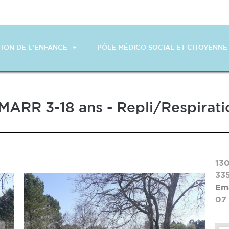
ION DE L’ENFANCE
PÔLE MÉDICO SOCIAL ET CITOYENNE
MARR 3-18 ans - Repli/Respirati
13
33
Ema
07 