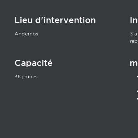
Lieu d'intervention
I
Andernos
3 à
rep
Capacité
m
36 jeunes