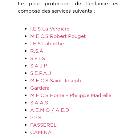
Le pôle protection de l’enfance est
composé des services suivants :
I.E.S La Verdière
M.E.C.S Robert Pouget
I.E.S Labarthe
R.S.A
S.E.I.S
S.A.J.P
S.E.P.A.J
M.E.C.S Saint Joseph
Gardera
M.E.C.S Home – Philippe Madrelle
S.A.A.S
A.E.M.O / A.E.D
P.P.S
PASSEREL
CAMINA