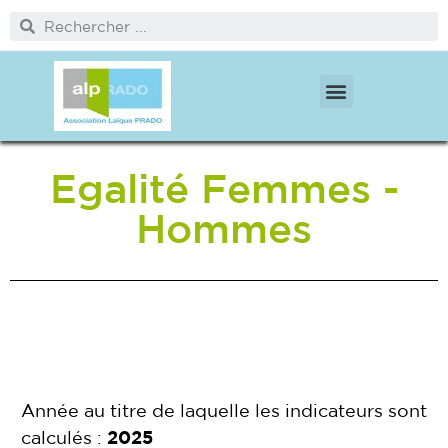
PÔLE PROTECTION DE L’ENFANCE
PÔLE MÉDICO SOCIAL ET CITOYENNETÉ
Egalité Femmes -
Hommes
Année au titre de laquelle les indicateurs sont
calculés :
2025