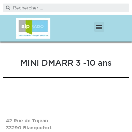
PÔLE PROTECTION DE L’ENFANCE
PÔLE MÉDICO SOCIAL ET CITOYENNETÉ
MINI DMARR 3 -10 ans
42 Rue de Tujean
33290 Blanquefort