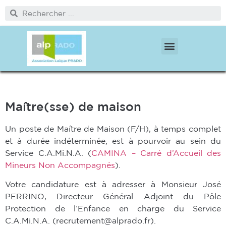
PÔLE PROTECTION DE L’ENFANCE
PÔLE MÉDICO SOCIAL ET CITOYENNETÉ
Maître(sse) de maison
Un poste de Maître de Maison (F/H), à temps complet
et à durée indéterminée, est à pourvoir au sein du
Service C.A.Mi.N.A. (
CAMINA – Carré d’Accueil des
Mineurs Non Accompagnés
).
Votre candidature est à adresser à Monsieur José
PERRINO, Directeur Général Adjoint du Pôle
Protection de l’Enfance en charge du Service
C.A.Mi.N.A. (recrutement@alprado.fr).