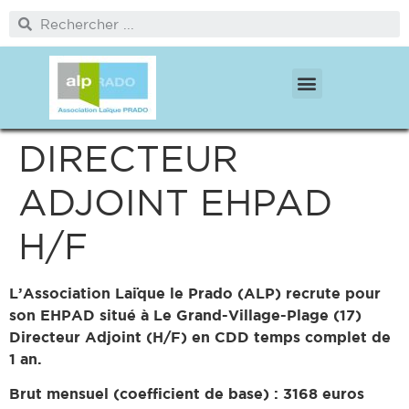
PÔLE PROTECTION DE L’ENFANCE
PÔLE MÉDICO SOCIAL ET CITOYENNETÉ
DIRECTEUR
ADJOINT EHPAD
H/F
L’Association Laïque le Prado (ALP) recrute pour
son EHPAD situé à Le Grand-Village-Plage (17)
Directeur Adjoint (H/F) en CDD temps complet de
1 an.
Brut mensuel (coefficient de base) : 3168 euros